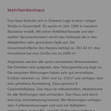
Mehrfamilienhaus
Das Haus befindet sich in Südwest Lage in einer ruhigen
Straße in Duvenstedt. Es wurde im Jahr 1995 in massiver
Bauweise erstellt. Mit seiner Rotklinkerfassade und den
weißen Sprossenfenstern nimmt das Gebäude die in den
Walddörfern sehr geschätzte Optik auf. Die
Gesamtwohnfläche des Hauses beträgt ca. 497,44 m², das
Grundstück hat eine Größe von ca.1006 m².
Angeboten werden alle sechs vermieteten Wohneinheiten.
Die Einheiten sind aufgeteilt, eine Teilungserklärung liegt vor.
Die einzelnen Wohnungen haben sehr gut vermietbare
Größen zwischen ca. 60m² und ca. 101m² und verfügen über
eine gehobene Ausstattung. Dazu gehören 5
Carportstellplätze. Das Haus ist vollunterkellert, Abstellräume
für alle Wohnungen sind vorhanden. Das Haus wird durch
eine Gas-Zentralheizung beheizt. Alle Wohnungen verfügen
über Fußbodenheizungen und sind mit Vollbädern
ausgestattet. In den EG- und OG-Wohnungen Vollbad +